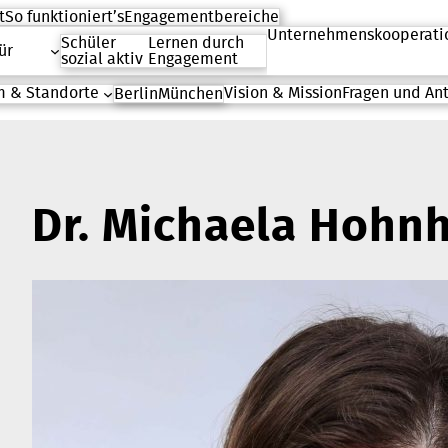
t
So funktioniert’s
Engagementbereiche
Unternehmenskooperati
Schüler
Lernen durch
ür
sozial aktiv
Engagement
 & Standorte
Vision & Mission
Fragen und An
Berlin
München
Dr. Michaela Hohnh