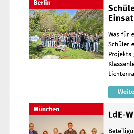
Berlin
Schüle
Einsat
Was für e
Schüler 
Projekts
Klassenl
Lichtenr
Weite
München
LdE-W
Beteilig