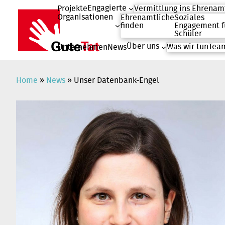
Engagierte
Projekte
Vermittlung ins Ehrenam
Organisationen
Ehrenamtliche
Soziales
finden
Engagement f
Schüler
Über uns
Was wir tun
Team
Unternehmen
News
Zum
Inhalt
springen
Home
»
News
»
Unser Datenbank-Engel