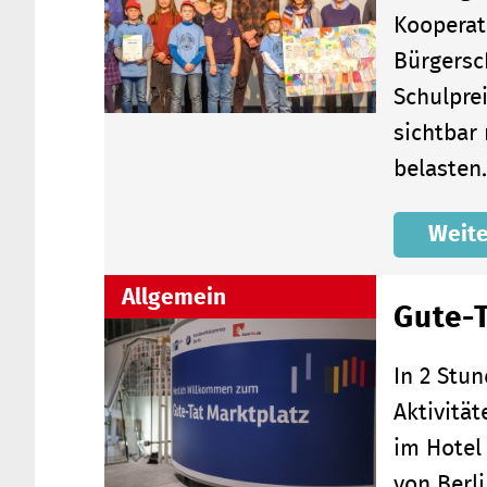
Kooperat
Bürgersc
Schulpre
sichtbar
belaste
Weite
Allgemein
Gute-T
In 2 Stu
Aktivität
im Hotel
von Berl