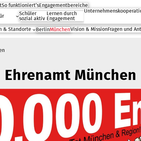
t
So funktioniert’s
Engagementbereiche
Unternehmenskooperati
Schüler
Lernen durch
ür
sozial aktiv
Engagement
 & Standorte
Vision & Mission
Fragen und An
Berlin
München
en
Ehrenamt München