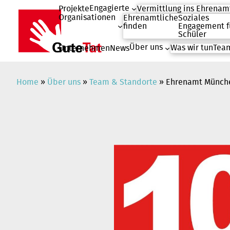
Engagierte
Projekte
Vermittlung ins Ehrenam
Organisationen
Ehrenamtliche
Soziales
finden
Engagement f
Schüler
Über uns
Was wir tun
Team
Unternehmen
News
Zum
Inhalt
springen
Home
»
Über uns
»
Team & Standorte
»
Ehrenamt Münch