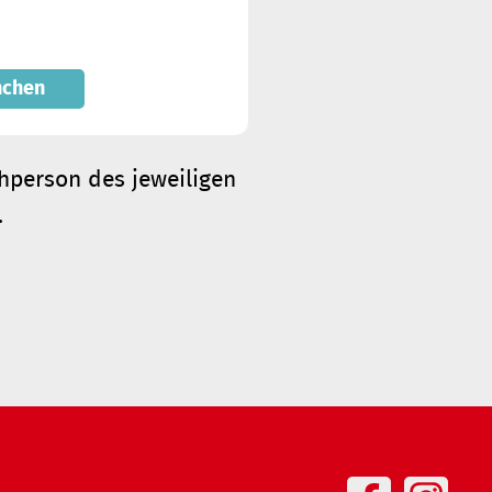
nchen
chperson des jeweiligen
.