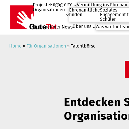
Engagierte
Projekte
Vermittlung ins Ehrenam
Organisationen
Ehrenamtliche
Soziales
finden
Engagement f
Schüler
Über uns
Was wir tun
Team
Unternehmen
News
Zum
Inhalt
springen
Home
»
Für Organisationen
»
Talentbörse
Entdecken S
Organisatio