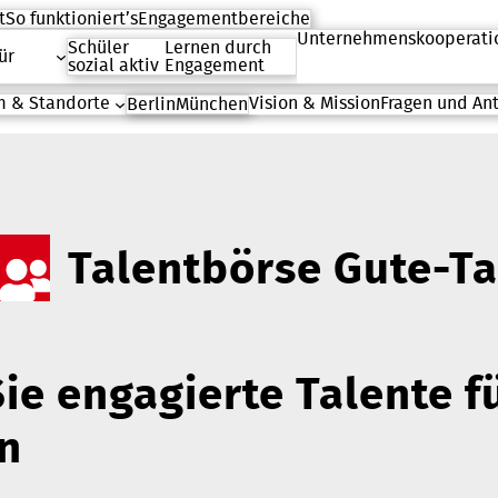
t
So funktioniert’s
Engagementbereiche
Unternehmenskooperati
Schüler
Lernen durch
ür
sozial aktiv
Engagement
 & Standorte
Vision & Mission
Fragen und An
Berlin
München
Talentbörse Gute-Ta
ie engagierte Talente fü
n