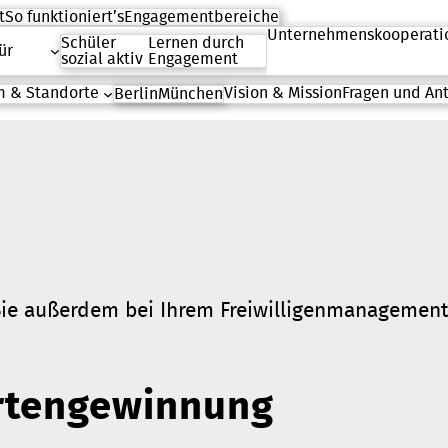
t
So funktioniert’s
Engagementbereiche
Unternehmenskooperati
Schüler
Lernen durch
ür
sozial aktiv
Engagement
 & Standorte
Vision & Mission
Fragen und An
Berlin
München
t Sie außerdem bei Ihrem Freiwilligenmanagemen
ertengewinnung