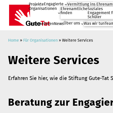
Engagierte
Projekte
Vermittlung ins Ehrenam
Organisationen
Ehrenamtliche
Soziales
finden
Engagement f
Schüler
Über uns
Was wir tun
Team
Unternehmen
News
Zum
Inhalt
springen
Home
»
Für Organisationen
»
Weitere Services
Weitere Services
Erfahren Sie hier, wie die Stiftung Gute-Ta
Beratung zur Engagi