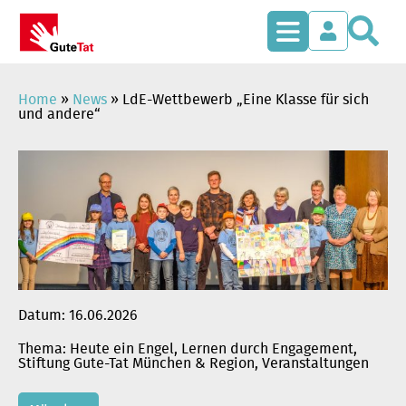
S
Zum
Inhalt
springen
Home
»
News
»
LdE-Wettbewerb „Eine Klasse für sich
und andere“
Datum:
16.06.2026
Heute ein Engel
, 
Lernen durch Engagement
, 
Stiftung Gute-Tat München & Region
, 
Veranstaltungen