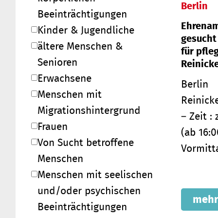
Berlin
Beeinträchtigungen
Ehrenam
Kinder & Jugendliche
gesucht
ältere Menschen &
für pfl
Senioren
Reinick
Erwachsene
Berlin
Menschen mit
Reinick
Migrationshintergrund
– Zeit : 
Frauen
(ab 16:0
Von Sucht betroffene
Vormitta
Menschen
Menschen mit seelischen
und/oder psychischen
mehr
Beeinträchtigungen