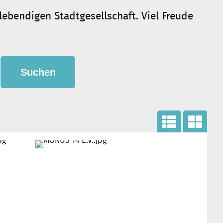
lebendigen Stadtgesellschaft. Viel Freude
Liste
Kac
nan
hela
sich
nsic
t
ht