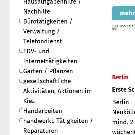
Hausaufgabenhilfe /
Nachhilfe
mehr
Bürotätigkeiten /
Verwaltung /
Telefondienst
EDV- und
Internettätigkeiten
Garten / Pflanzen
Berlin
gesellschaftliche
Erste Sc
Aktivitäten, Aktionen im
Kiez
Berlin
Handarbeiten
Neuköll
handwerkl. Tätigkeiten /
mind. 2
Reparaturen
wöchent