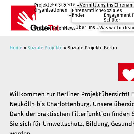
Engagierte
Projekte
Vermittlung ins Ehrenam
Organisationen
Ehrenamtliche
Soziales
finden
Engagement f
Schüler
Über uns
Was wir tun
Team
Unternehmen
News
Zum
Inhalt
springen
Home
»
Soziale Projekte
»
Soziale Projekte Berlin
Willkommen zur Berliner Projektübersicht! E
Neukölln bis Charlottenburg. Unsere übersic
Dank der praktischen Filterfunktion finden 
Sie sich für Umweltschutz, Bildung, Gesundhe
werden.