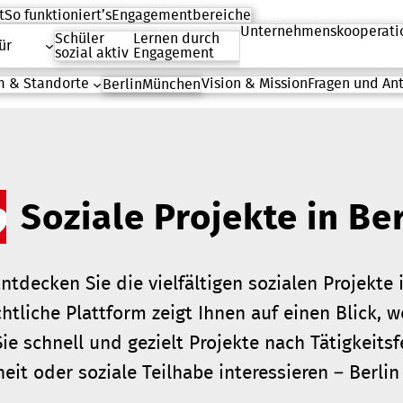
t
So funktioniert’s
Engagementbereiche
Unternehmenskooperati
Schüler
Lernen durch
ür
sozial aktiv
Engagement
 & Standorte
Vision & Mission
Fragen und An
Berlin
München
Soziale Projekte in Ber
ntdecken Sie die vielfältigen sozialen Projekte 
htliche Plattform zeigt Ihnen auf einen Blick, 
Sie schnell und gezielt Projekte nach Tätigkeit
it oder soziale Teilhabe interessieren – Berlin 