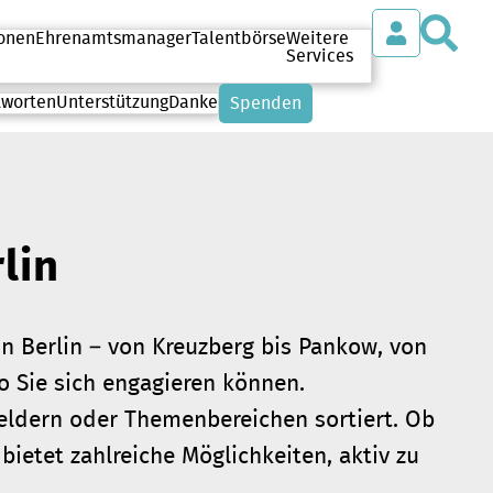
S
onen
Ehrenamtsmanager
Talentbörse
Weitere
Services
tworten
Unterstützung
Danke
Spenden
lin
in Berlin – von Kreuzberg bis Pankow, von
wo Sie sich engagieren können.
sfeldern oder Themenbereichen sortiert. Ob
bietet zahlreiche Möglichkeiten, aktiv zu