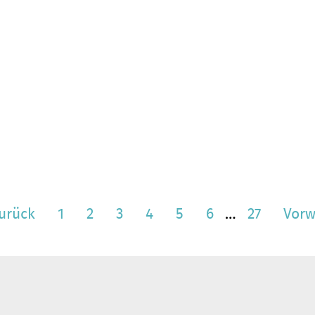
urück
1
2
3
4
5
6
…
27
Vorw