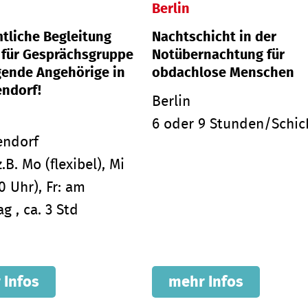
Berlin
tliche Begleitung
Nachtschicht in der
 für Gesprächsgruppe
Notübernachtung für
egende Angehörige in
obdachlose Menschen
endorf!
Berlin
6 oder 9 Stunden/Schic
endorf
z.B. Mo (flexibel), Mi
0 Uhr), Fr: am
g , ca. 3 Std
 Infos
mehr Infos