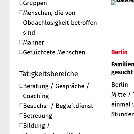
Gruppen
Menschen, die von
Obdachlosigkeit betroffen
sind
Männer
Berlin
Geflüchtete Menschen
Familien
gesucht
Tätigkeitsbereiche
Berlin
Beratung / Gespräche /
Mitte /
Coaching
einmal 
Besuchs- / Begleitdienst
Stunde
Betreuung
Bildung /