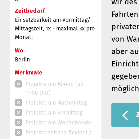
wir des
Zeitbedarf
Fahrten
Einsetzbarkeit am Vormittag/
private
Mittagszeit, 1x - maximal 3x pro
Monat.
von War
Wo
aber au
Berlin
Einrich
Merkmale
gegeben
Projekte am Abend (ab
möglich
17:00 Uhr)
Projekte am Nachmittag
Projekte am Vormittag
Projekte am Wochenende
Projekte zeitlich flexibel /