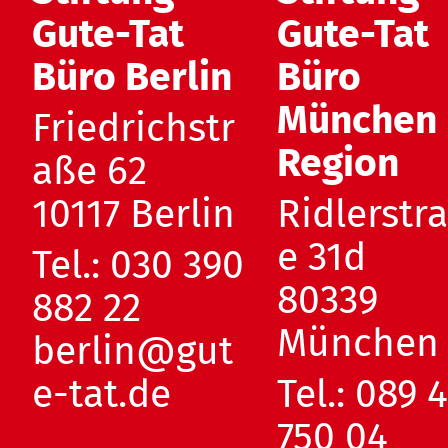
Gute-Tat
Gute-Tat
Büro Berlin
Büro
München
Friedrichstr
Region
aße 62
10117 Berlin
Ridlerstr
e 31d
Tel.:
030 390
80339
882 22
München
berlin@gut
e-tat.de
Tel.:
089 
750 04