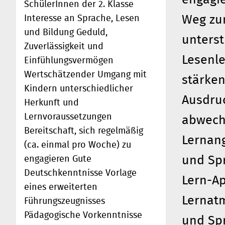
SchülerInnen der 2. Klasse
Weg zum
Interesse an Sprache, Lesen
und Bildung Geduld,
unters
Zuverlässigkeit und
Lesenle
Einfühlungsvermögen
Wertschätzender Umgang mit
stärken
Kindern unterschiedlicher
Ausdruc
Herkunft und
Lernvoraussetzungen
abwechs
Bereitschaft, sich regelmäßig
Lernan
(ca. einmal pro Woche) zu
und Spr
engagieren Gute
Deutschkenntnisse Vorlage
Lern-Ap
eines erweiterten
Lernatm
Führungszeugnisses
Pädagogische Vorkenntnisse
und Sp