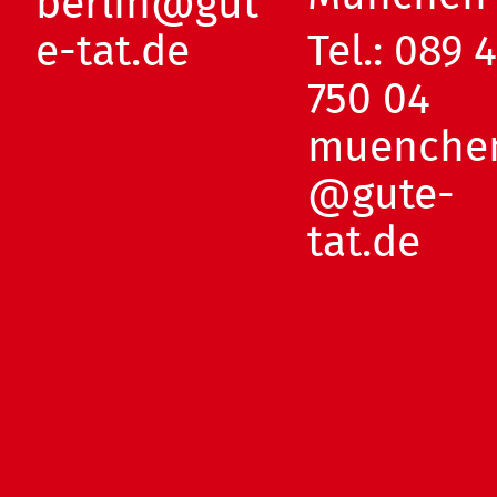
berlin@gut
e-tat.de
Tel.:
089 
750 04
muenche
@gute-
tat.de