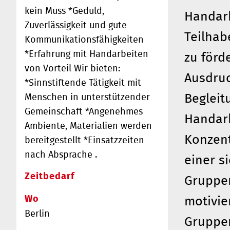
kein Muss *Geduld,
Handarbe
Zuverlässigkeit und gute
Teilhab
Kommunikationsfähigkeiten
*Erfahrung mit Handarbeiten
zu förd
von Vorteil Wir bieten:
Ausdruc
*Sinnstiftende Tätigkeit mit
Begleit
Menschen in unterstützender
Gemeinschaft *Angenehmes
Handarb
Ambiente, Materialien werden
Konzent
bereitgestellt *Einsatzzeiten
nach Absprache .
einer s
Zeitbedarf
Gruppen
Wo
motivie
Berlin
Gruppen