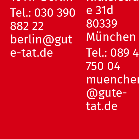
e 31d
Tel.:
030 390
80339
882 22
München
berlin@gut
e-tat.de
Tel.:
089 
750 04
muenche
@gute-
tat.de