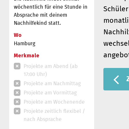
wöchentlich für eine Stunde in
Schüler
Absprache mit deinem
monatli
Nachhilfekind statt.
Nachhil
Wo
wechse
Hamburg
angebo
Merkmale
Projekte am Abend (ab
17:00 Uhr)
Projekte am Nachmittag
Projekte am Vormittag
Projekte am Wochenende
Projekte zeitlich flexibel /
nach Absprache