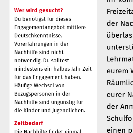
Wer wird gesucht?
Freizei
Du benötigst für dieses
der Nac
Engagementangebot mittlere
überlas
Deutschkenntnisse.
Vorerfahrungen in der
unterst
Nachhilfe sind nicht
Lehrmat
notwendig. Du solltest
mindestens ein halbes Jahr Zeit
eurem W
für das Engagement haben.
Räumlic
Häufige Wechsel von
eurer N
Bezugspersonen in der
Nachhilfe sind ungünstig für
der Anm
die Kinder und Jugendlichen.
Schulfo
Zeitbedarf
einen p
Die Nachhilfe findet einmal