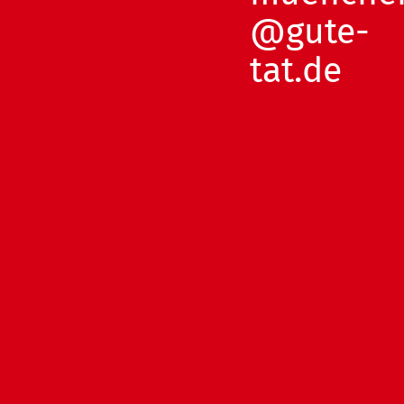
@gute-
tat.de