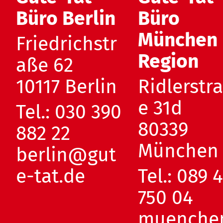
Büro Berlin
Büro
München
Friedrichstr
Region
aße 62
10117 Berlin
Ridlerstr
e 31d
Tel.:
030 390
80339
882 22
München
berlin@gut
e-tat.de
Tel.:
089 
750 04
muenche