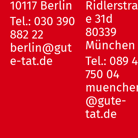
10117 Berlin
Ridlerstr
e 31d
Tel.:
030 390
80339
882 22
München
berlin@gut
e-tat.de
Tel.:
089 
750 04
muenche
@gute-
tat.de