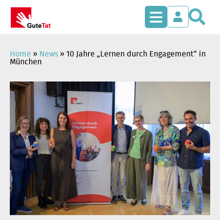
S
Zum
Inhalt
springen
Home
»
News
»
10 Jahre „Lernen durch Engagement“ in
München