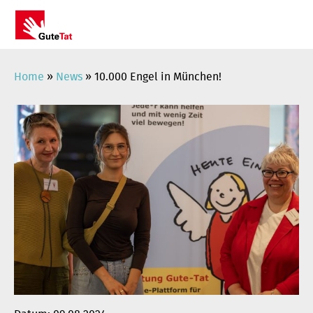
Zum
Inhalt
springen
Home
»
News
»
10.000 Engel in München!