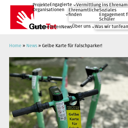
Engagierte
Projekte
Vermittlung ins Ehrenam
Organisationen
Ehrenamtliche
Soziales
finden
Engagement f
Schüler
Über uns
Was wir tun
Team
Unternehmen
News
Zum
Inhalt
springen
Home
»
News
»
Gelbe Karte für Falschparker!