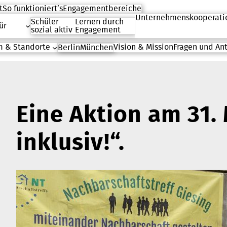
t
So funktioniert’s
Engagementbereiche
Unternehmenskooperati
Schüler
Lernen durch
ür
sozial aktiv
Engagement
 & Standorte
Vision & Mission
Fragen und An
Berlin
München
Eine Aktion am 31. 
inklusiv!“.