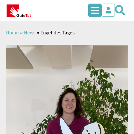
S
Zum
Inhalt
springen
Home
»
News
»
Engel des Tages