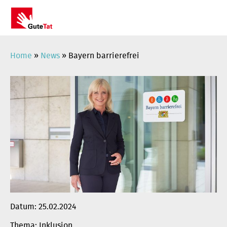
Zum
Inhalt
springen
Home
»
News
»
Bayern barrierefrei
Datum:
25.02.2024
Inklusion