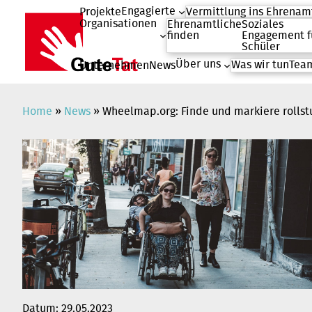
Engagierte
Projekte
Vermittlung ins Ehrenam
Organisationen
Ehrenamtliche
Soziales
finden
Engagement f
Schüler
Über uns
Was wir tun
Team
Unternehmen
News
Zum
Inhalt
springen
Home
»
News
»
Wheelmap.org: Finde und markiere rollst
Datum:
29.05.2023