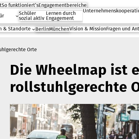
t
So funktioniert’s
Engagementbereiche
Unternehmenskooperati
Schüler
Lernen durch
ür
sozial aktiv
Engagement
 & Standorte
Vision & Mission
Fragen und An
Berlin
München
uhlgerechte Orte
Die Wheelmap ist e
rollstuhlgerechte O