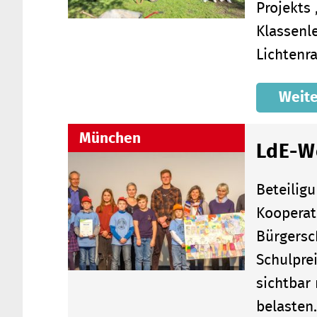
Projekts
Klassenl
Lichtenr
Weite
München
LdE-W
Beteilig
Kooperat
Bürgersc
Schulpre
sichtbar
belaste