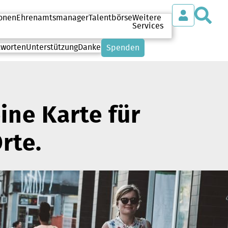
S
onen
Ehrenamtsmanager
Talentbörse
Weitere
Services
tworten
Unterstützung
Danke
Spenden
ine Karte für
rte.