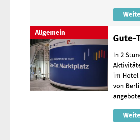
Weite
Allgemein
Gute-T
In 2 Stu
Aktivität
im Hotel
von Berl
angebote
Weite