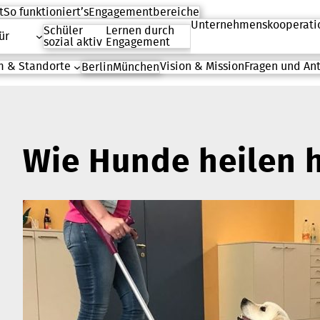
t
So funktioniert’s
Engagementbereiche
Unternehmenskooperati
Schüler
Lernen durch
ür
sozial aktiv
Engagement
 & Standorte
Vision & Mission
Fragen und An
Berlin
München
Wie Hunde heilen 