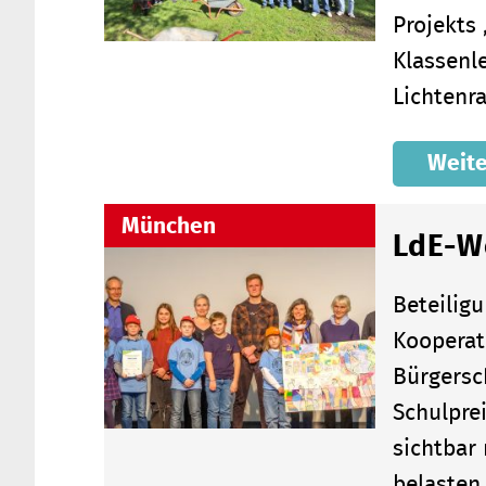
Projekts
Klassenl
Lichtenr
Weite
München
LdE-W
Beteilig
Kooperat
Bürgersc
Schulpre
sichtbar
belaste