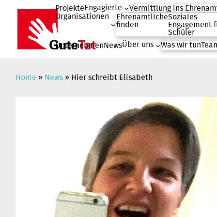
Engagierte
Projekte
Vermittlung ins Ehrenam
Organisationen
Ehrenamtliche
Soziales
finden
Engagement f
Schüler
Über uns
Was wir tun
Team
Unternehmen
News
Zum
Inhalt
springen
Home
»
News
»
Hier schreibt Elisabeth