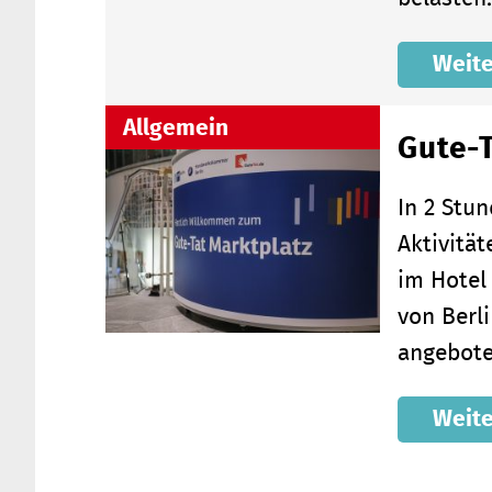
Weite
Allgemein
Gute-T
In 2 Stu
Aktivität
im Hotel
von Berl
angebote
Weite