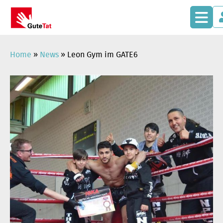
Zum
Inhalt
springen
Home
»
News
»
Leon Gym im GATE6