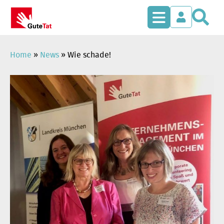
S
Zum
Inhalt
springen
Home
»
News
»
Wie schade!