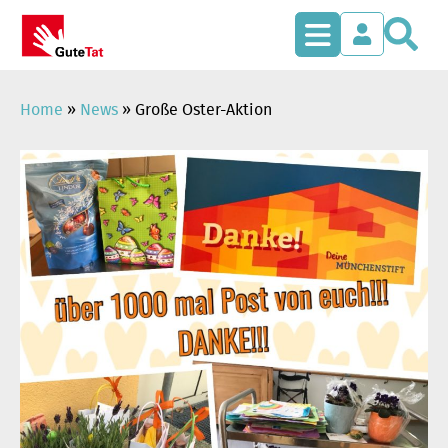
S
Zum
Inhalt
springen
Home
»
News
»
Große Oster-Aktion