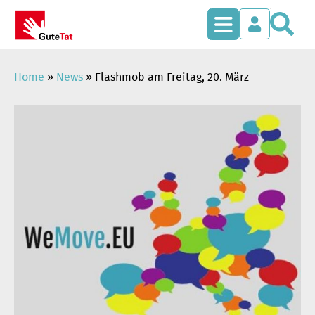
S
Zum
Inhalt
springen
Home
»
News
»
Flashmob am Freitag, 20. März