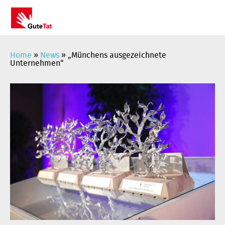
Zum
Inhalt
springen
Home
»
News
»
„Münchens ausgezeichnete
Unternehmen“