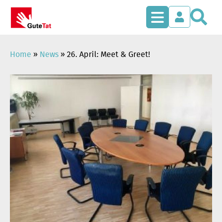
S
Zum
Inhalt
springen
Home
»
News
»
26. April: Meet & Greet!