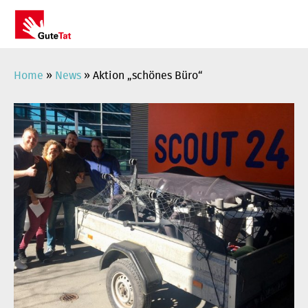
Zum
Inhalt
springen
Home
»
News
»
Aktion „schönes Büro“