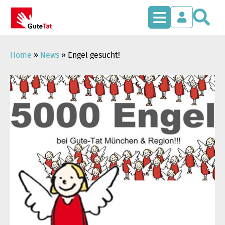
S
Zum
Inhalt
springen
Home
»
News
»
Engel gesucht!