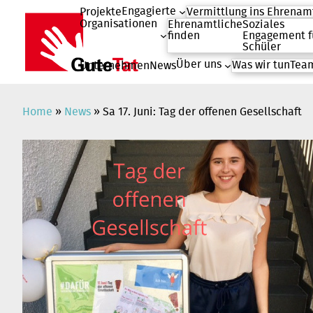
Engagierte
Projekte
Vermittlung ins Ehrenam
Organisationen
Ehrenamtliche
Soziales
finden
Engagement f
Schüler
Über uns
Was wir tun
Team
Unternehmen
News
Zum
Inhalt
springen
Home
»
News
»
Sa 17. Juni: Tag der offenen Gesellschaft