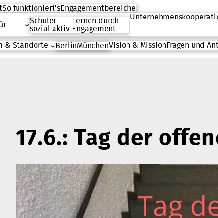
t
So funktioniert’s
Engagementbereiche
Unternehmenskooperati
Schüler
Lernen durch
ür
sozial aktiv
Engagement
 & Standorte
Vision & Mission
Fragen und An
Berlin
München
17.6.: Tag der offe