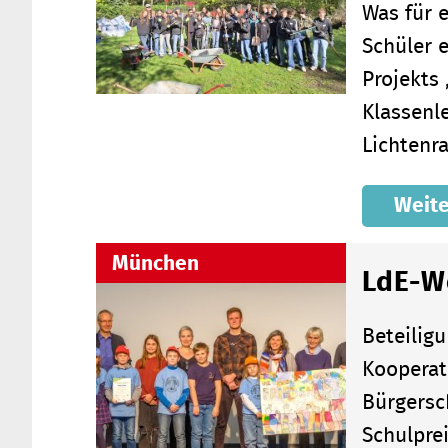
Was für e
Schüler 
Projekts
Klassenl
Lichtenr
Weite
München
LdE-W
Beteilig
Kooperat
Bürgersc
Schulpre