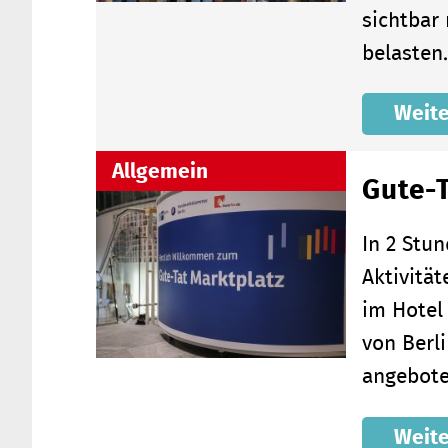
sichtbar
belaste
Weite
Allgemein
Gute-T
In 2 Stu
Aktivität
im Hotel
von Berl
angebote
Weite