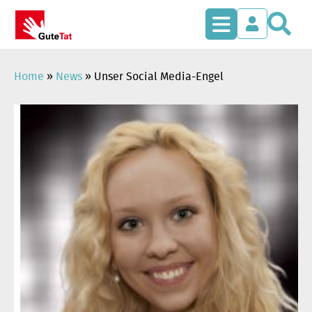
S
Zum
Inhalt
springen
Home
»
News
»
Unser Social Media-Engel